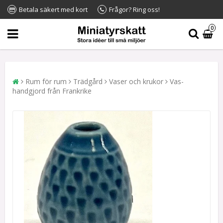
Betala säkert med kort
Frågor? Ring oss!
0
Rum för rum
Trädgård
Vaser och krukor
Vas-
handgjord från Frankrike